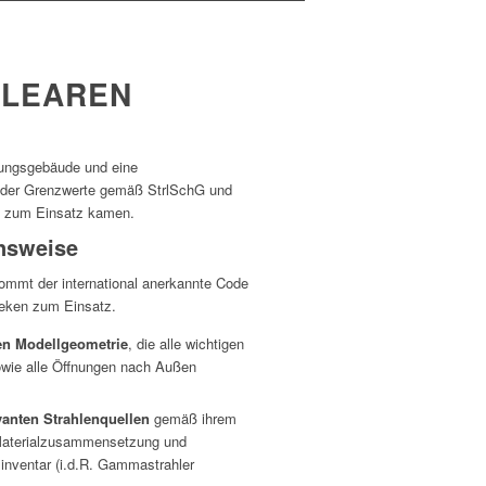
KLEAREN
dlungsgebäude und eine
g der Grenzwerte gemäß StrlSchG und
en zum Einsatz kamen.
nsweise
ommt der international anerkannte Code
heken zum Einsatz.
ten Modellgeometrie
, die alle wichtigen
owie alle Öffnungen nach Außen
vanten Strahlenquellen
gemäß ihrem
Materialzusammensetzung und
sinventar (i.d.R. Gammastrahler