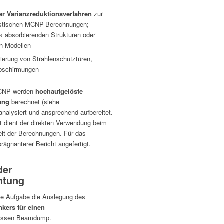
er Varianzreduktionsverfahren
zur
listischen MCNP-Berechnungen;
rk absorbierenden Strukturen oder
n Modellen
ierung von Strahlenschutztüren,
Abschirmungen
MCNP werden
hochaufgelöste
tung
berechnet (siehe
analysiert und ansprechend aufbereitet.
t dient der direkten Verwendung beim
eit der Berechnungen. Für das
ägnanterer Bericht angefertigt.
der
htung
ale Aufgabe die Auslegung des
kers für einen
essen Beamdump.