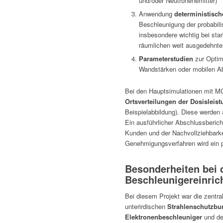
und/oder Neutronenemitter)
Anwendung
deterministisch
Beschleunigung der probabi
insbesondere wichtig bei sta
räumlichen weit ausgedehnte
Parameterstudien
zur Optim
Wandstärken oder mobilen 
Bei den Hauptsimulationen mit 
Ortsverteilungen der Dosisleis
Beispielabbildung). Diese werden 
Ein ausführlicher Abschlussberich
Kunden und der Nachvollziehbark
Genehmigungsverfahren wird ein pr
Besonderheiten bei 
Beschleunigereinric
Bei diesem Projekt war die zentr
unterirdischen
Strahlenschutzbun
Elektronenbeschleuniger
und d