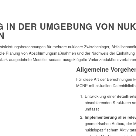
G IN DER UMGEBUNG VON NU
N
Dosisleistungsberechnungen für mehrere nukleare Zwischenlager, Abfallbehan
ar die Planung von Abschirmungsmaßnahmen und der Nachweis der Einhaltun
 stark ausgedehnte Modelle, sodass ausgeklügelte Varianzreduktionsverfahr
Allgemeine Vorgehe
Für diese Art der Berechnungen k
MCNP mit aktuellen Datenbibliot
Entwicklung einer
detaillier
absorbierenden Strukturen s
umfasst
Implementierung aller rele
geometrischen Aufbau, der 
nuklidspezifischem Aktivität